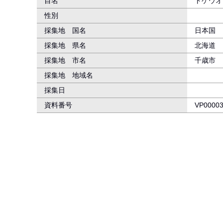
目名
トゲウオ
性別
採集地 国名
日本国
採集地 県名
北海道
採集地 市名
千歳市
採集地 地域名
採集日
資料番号
VP0000