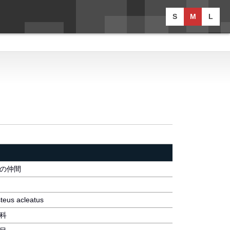
S
M
L
の仲間
teus acleatus
科