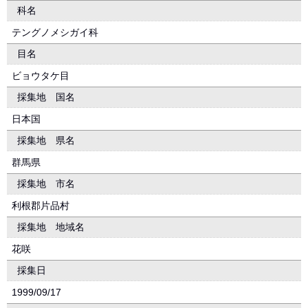
科名
テングノメシガイ科
目名
ビョウタケ目
採集地 国名
日本国
採集地 県名
群馬県
採集地 市名
利根郡片品村
採集地 地域名
花咲
採集日
1999/09/17