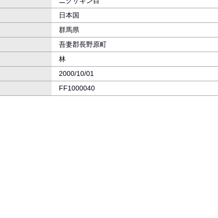
ニクザキン目
日本国
群馬県
吾妻郡長野原町
林
2000/10/01
FF1000040