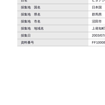
目名
ヒダナシ
採集地 国名
日本国
採集地 県名
群馬県
採集地 市名
沼田市
採集地 地域名
上発知町
採集日
2003/07
資料番号
FF1000