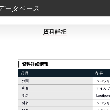
データベース
資料詳細
資料詳細情報
項目
内容
分類
タコウキ
和名
アイカワ
学名
Laetipor
科名
タコウキ