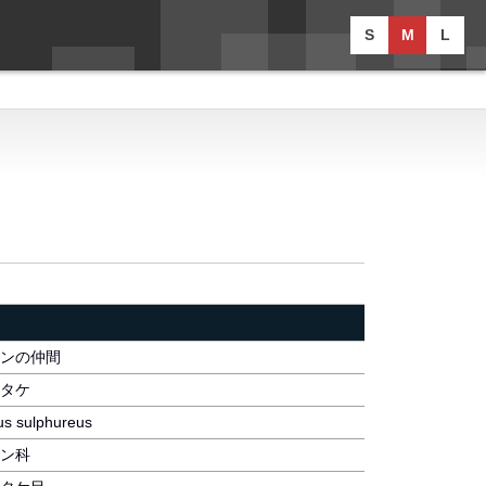
S
M
L
ンの仲間
タケ
us sulphureus
ン科