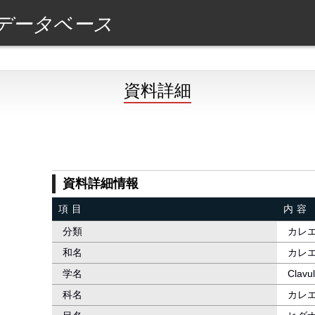
データベース
資料詳細
資料詳細情報
項目
内容
分類
カレ
和名
カレ
学名
Clavu
科名
カレ