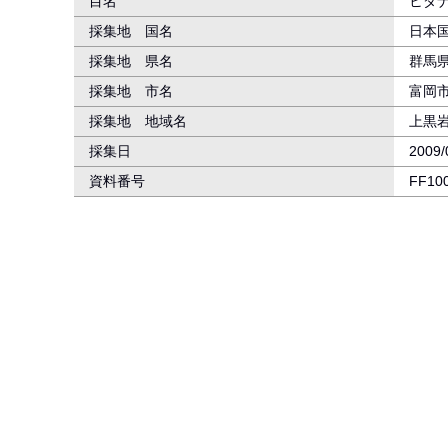
目名
ヒダ
採集地 国名
日本
採集地 県名
群馬
採集地 市名
富岡
採集地 地域名
上黒
採集日
2009/
資料番号
FF10