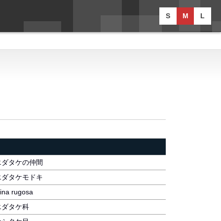
S
M
L
エダタケの仲間
エダタケモドキ
lina rugosa
エダタケ科