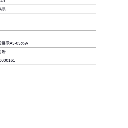
pan
馬県
設展示A3-03のみ
崗岩
0000161