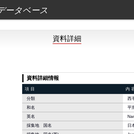
データベース
資料詳細
資料詳細情報
項目
内
分類
西
和名
平
英名
Nam
採集地 国名
日