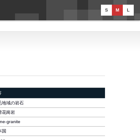
S
M
L
容
毛地域の岩石
滑花崗岩
e-granite
本国