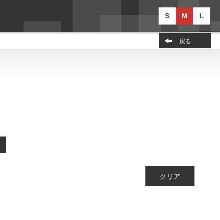
S
M
L
戻る