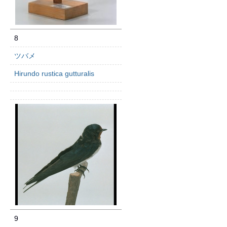
8
ツバメ
Hirundo rustica gutturalis
9