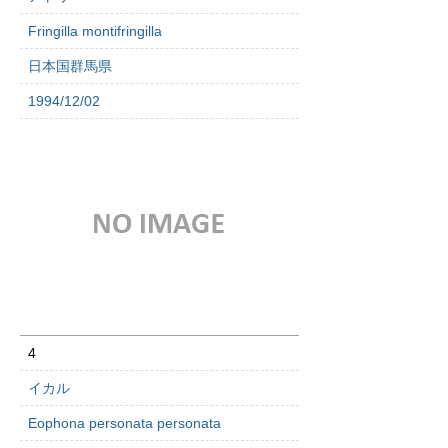
Fringilla montifringilla
日本国群馬県
1994/12/02
4
イカル
Eophona personata personata