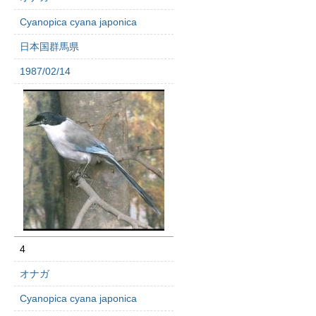
Cyanopica cyana japonica
日本国群馬県
1987/02/14
4
オナガ
Cyanopica cyana japonica