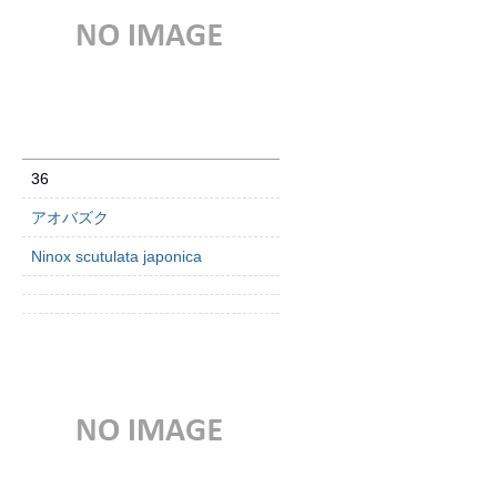
36
アオバズク
Ninox scutulata japonica