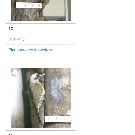
10
アオゲラ
Picus awokera awokera