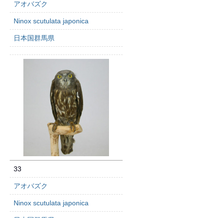
アオバズク
Ninox scutulata japonica
日本国群馬県
33
アオバズク
Ninox scutulata japonica