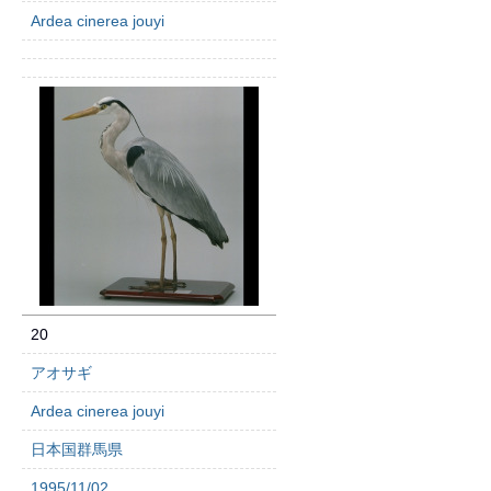
Ardea cinerea jouyi
20
アオサギ
Ardea cinerea jouyi
日本国群馬県
1995/11/02