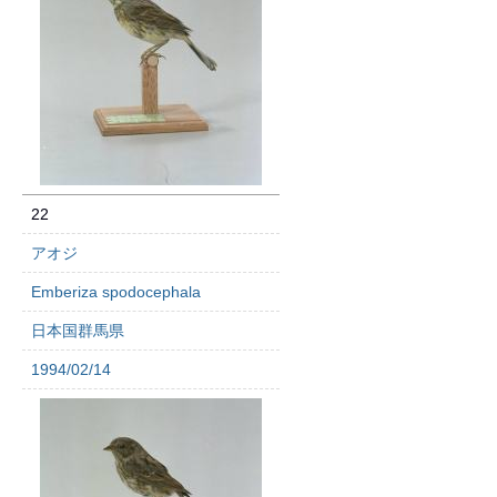
22
アオジ
Emberiza spodocephala
日本国群馬県
1994/02/14