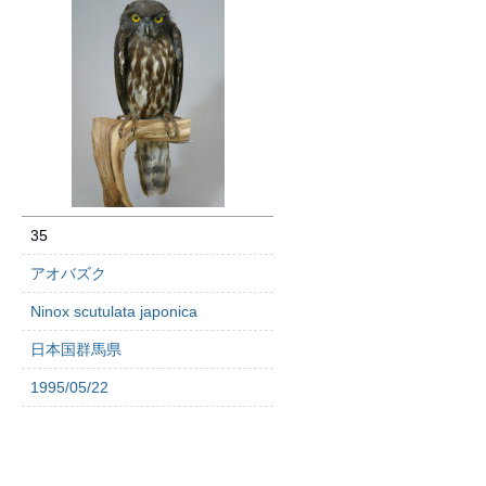
35
アオバズク
Ninox scutulata japonica
日本国群馬県
1995/05/22