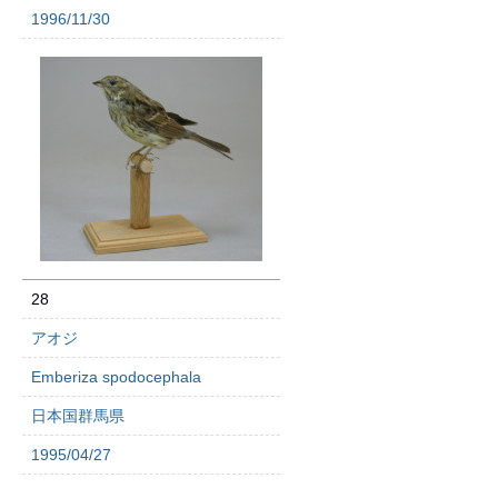
1996/11/30
28
アオジ
Emberiza spodocephala
日本国群馬県
1995/04/27