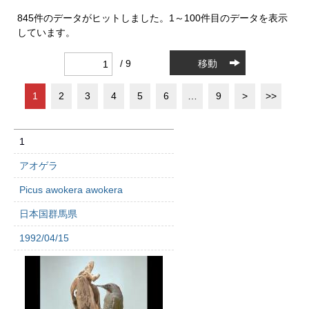
845件のデータがヒットしました。1～100件目のデータを表示
しています。
/ 9
移動
1
2
3
4
5
6
…
9
>
>>
1
アオゲラ
Picus awokera awokera
日本国群馬県
1992/04/15