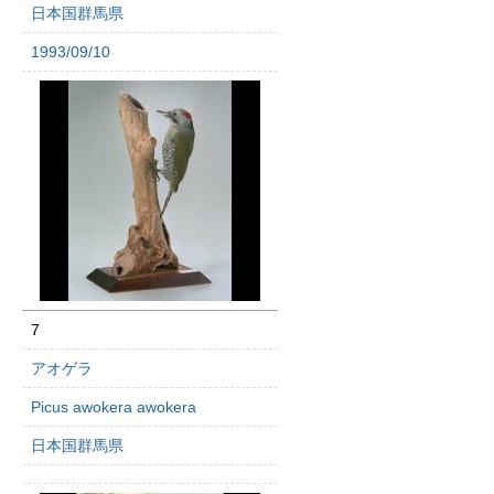
日本国群馬県
1993/09/10
7
アオゲラ
Picus awokera awokera
日本国群馬県