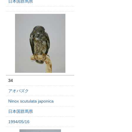
日本国群馬県
34
アオバズク
Ninox scutulata japonica
日本国群馬県
1994/05/16