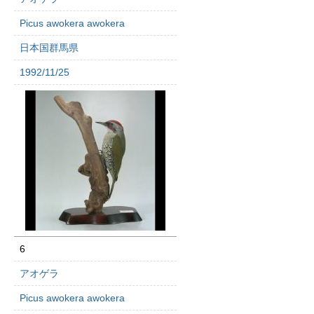
Picus awokera awokera
日本国群馬県
1992/11/25
6
アオゲラ
Picus awokera awokera