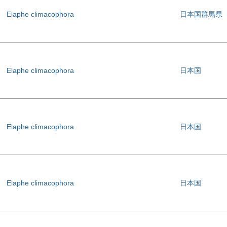
Elaphe climacophora
日本国群馬県
Elaphe climacophora
日本国
Elaphe climacophora
日本国
Elaphe climacophora
日本国