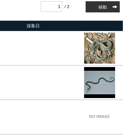
/ 2
移動
採集日