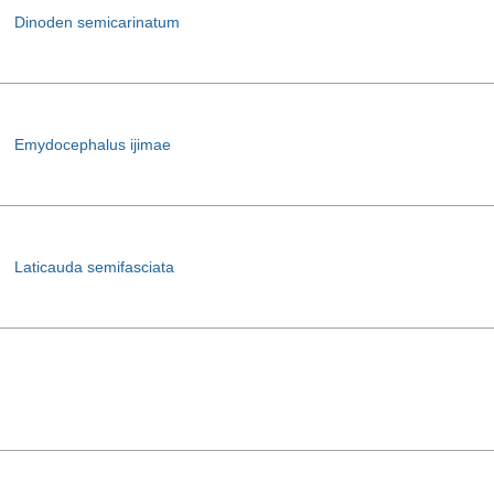
Dinoden semicarinatum
Emydocephalus ijimae
Laticauda semifasciata