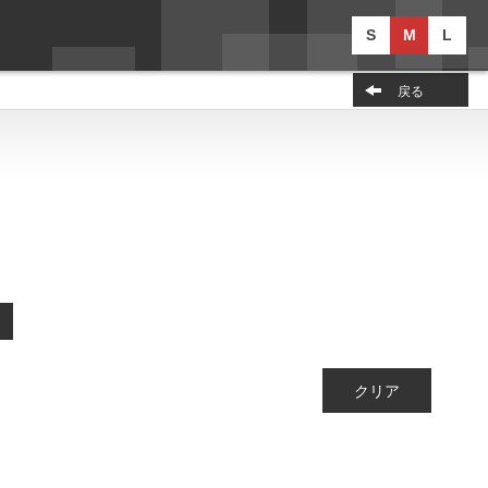
S
M
L
戻る