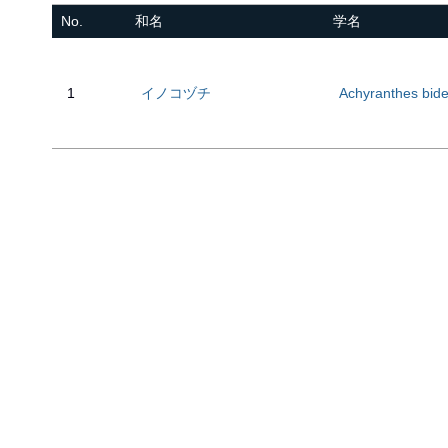
No.
和名
学名
1
イノコヅチ
Achyranthes bide