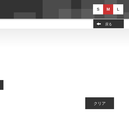
S
M
L
戻る