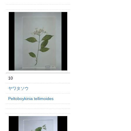
10
ヤワタソウ
Peltoboykinia tellimoides