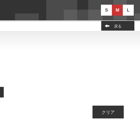
S
M
L
戻る