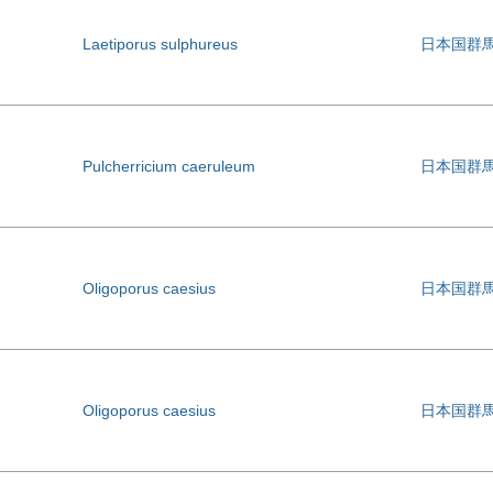
Laetiporus sulphureus
日本国群
Pulcherricium caeruleum
日本国群
Oligoporus caesius
日本国群
Oligoporus caesius
日本国群