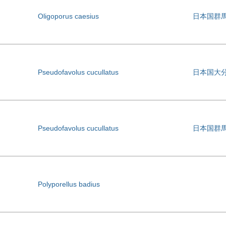
Oligoporus caesius
日本国群
Pseudofavolus cucullatus
日本国大
Pseudofavolus cucullatus
日本国群
Polyporellus badius