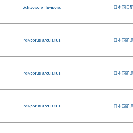
Schizopora flavipora
日本国長
Polyporus arcularius
日本国群
Polyporus arcularius
日本国群
Polyporus arcularius
日本国群