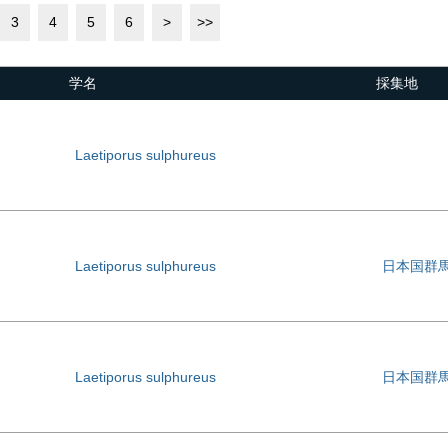
3
4
5
6
>
>>
学名
採集地
Laetiporus sulphureus
Laetiporus sulphureus
日本国群
Laetiporus sulphureus
日本国群