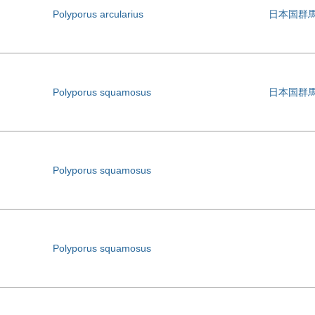
Polyporus arcularius
日本国群
Polyporus squamosus
日本国群
Polyporus squamosus
Polyporus squamosus