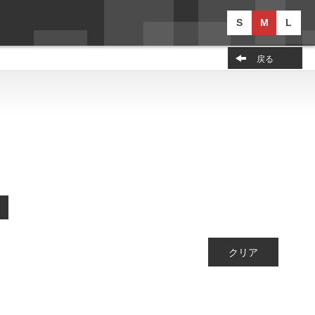
S
M
L
戻る