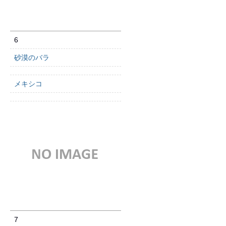
6
砂漠のバラ
メキシコ
7