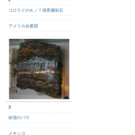
コロラドのＫ／Ｔ境界層岩石
アメリカ合衆国
3
砂漠のバラ
メキシコ