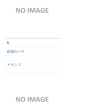
5
砂漠のバラ
メキシコ