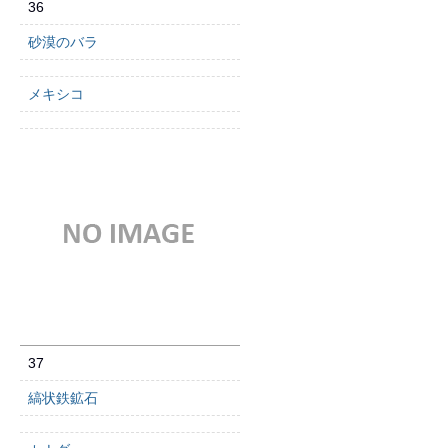
36
砂漠のバラ
メキシコ
37
縞状鉄鉱石