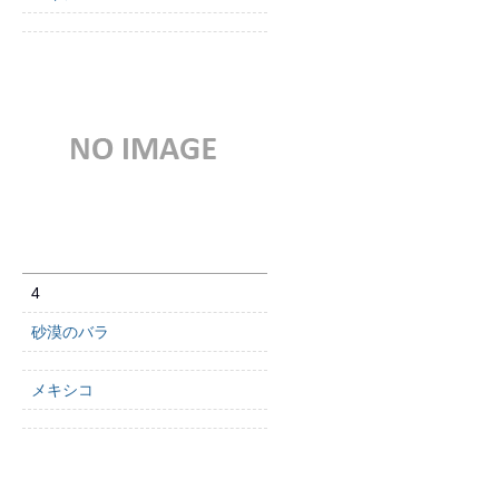
4
砂漠のバラ
メキシコ