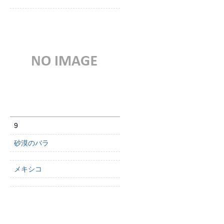
9
砂漠のバラ
メキシコ