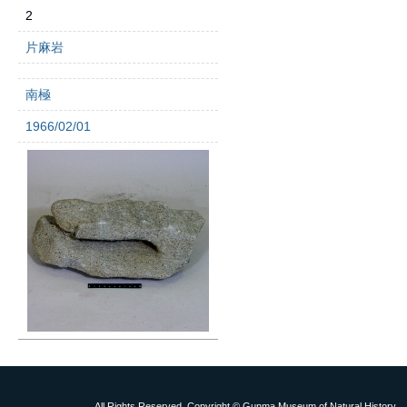
2
片麻岩
南極
1966/02/01
All Rights Reserved, Copyright © Gunma Museum of Natural History.