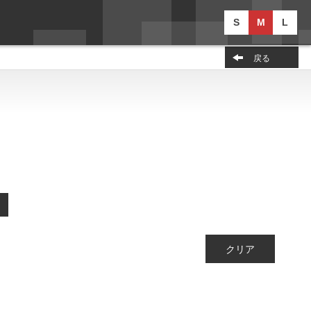
S
M
L
戻る