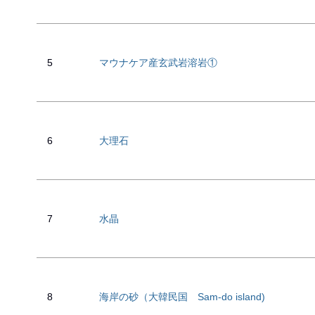
5
マウナケア産玄武岩溶岩①
6
大理石
7
水晶
8
海岸の砂（大韓民国 Sam-do island)