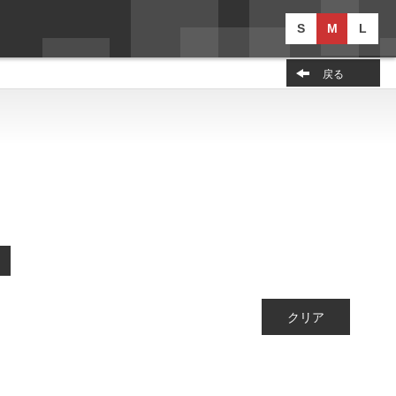
S
M
L
戻る