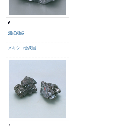
6
濃紅銀鉱
メキシコ合衆国
7