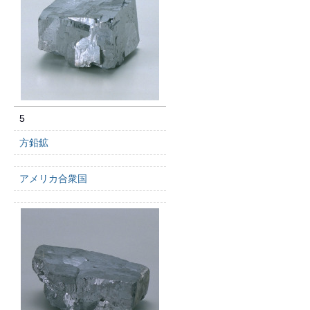
5
方鉛鉱
アメリカ合衆国