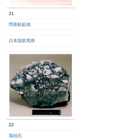
21
閃亜鉛鉱他
日本国群馬県
22
鶏冠石