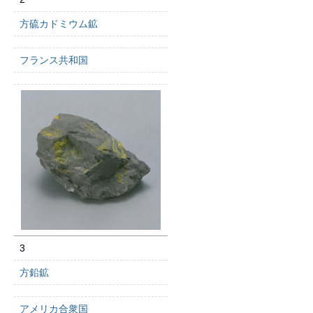
方硫カドミウム鉱
フランス共和国
3
方鉛鉱
アメリカ合衆国