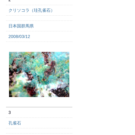
クリソコラ（珪孔雀石）
日本国群馬県
2008/03/12
3
孔雀石