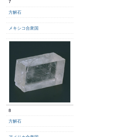
7
方解石
メキシコ合衆国
8
方解石