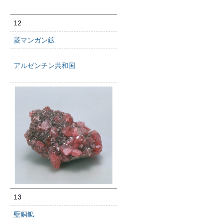
12
菱マンガン鉱
アルゼンチン共和国
13
藍銅鉱