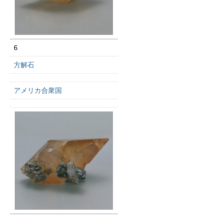
6
方解石
アメリカ合衆国