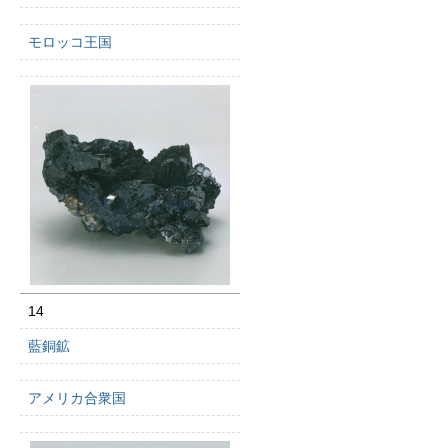
モロッコ王国
14
藍銅鉱
アメリカ合衆国