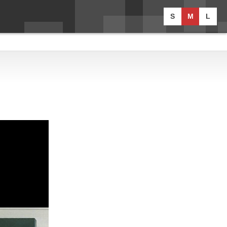
S
M
L