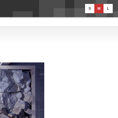
S
M
L